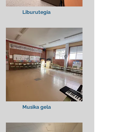
Liburutegia
Musika gela