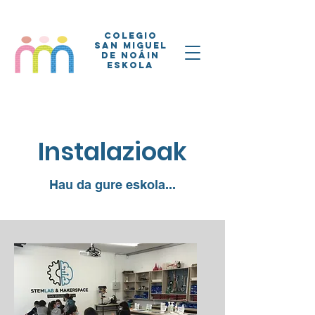
COLEGIO
SAN MIGUEL
DE NOÁIN
ESKOLA
Instalazioak
Hau da gure eskola...