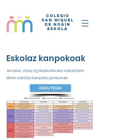
COLEGIO
SAN MIGUEL
DE NOÁIN
ESKOLA
Eskolaz kanpokoak
Jarraian, 2024-25 ikasturterako eskaintzen
diren eskolaz kanpoko jarduerak.
ARAUTEGIA