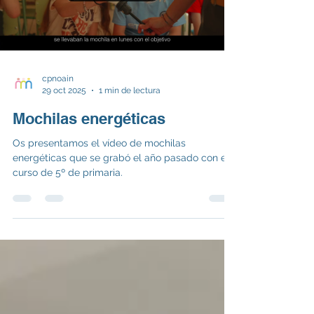
y se plantea en diferentes momentos de nuestra
vida en el cole: madrugadores, rec
Load video
cpnoain
29 oct 2025
1 min de lectura
Mochilas energéticas
Os presentamos el vídeo de mochilas
energéticas que se grabó el año pasado con el
curso de 5º de primaria.