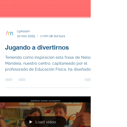
cpnoain
10 nov 2025
1 min de lectura
Jugando a divertirnos
Teniendo como inspiración esta frase de Nelson
Mandela, nuestro centro, capitaneado por el
profesorado de Educación Física, ha diseñado
un proyecto para fomentar la práctica de
actividades físico deportivas con el principal
objetivo de inculcar en nuestro alumnado
hábitos saludables y valores a través de
actividades variadas y recreativas. Este
proyecto lleva por título “ Jugando a divertirnos ”