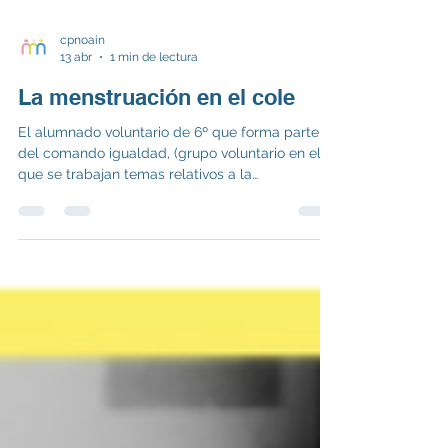
cpnoain
13 abr
1 min de lectura
La menstruación en el cole
El alumnado voluntario de 6º que forma parte
del comando igualdad, (grupo voluntario en el
que se trabajan temas relativos a la
coeducación), hemos estado trabajando la
menstruación, la pobreza menstrual y hemos
elaborado un proyecto mediante el que hemos
habilitado un baño del cole con productos de
higiene menstrual para el alumnado,
profesorado y familias. El alumnado también
dispondrá de ropa para poder cambiarse en
caso de manchar la suya. Después hemos ido
por las clases